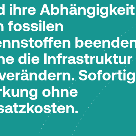
d ihre Abhängigkeit
 fossilen
ennstoffen beenden
e die Infrastruktur
verändern. Soforti
rkung ohne
satzkosten.