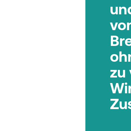
un
von
Br
ohn
zu 
Wi
Zu