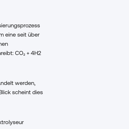
sierungsprozess
m eine seit über
inen
hreibt: CO₂ + 4H2
ndelt werden,
lick scheint dies
ktrolyseur