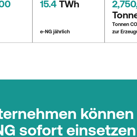
000
15.4
TWh
2,750
n
Tonn
Tonnen CO₂
e-NG jährlich
zur Erzeu
ternehmen können
NG sofort einsetzen