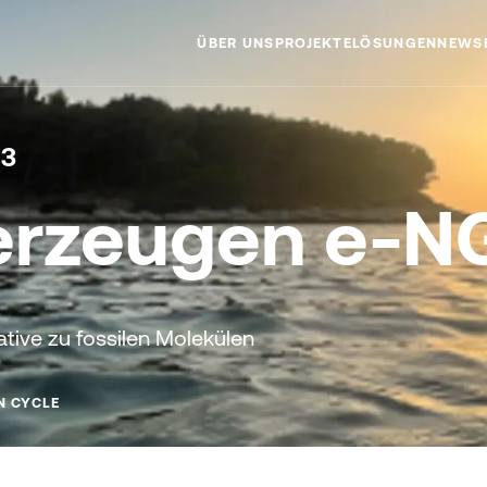
ÜBER UNS
PROJEKTE
LÖSUNGEN
NEWS
MISSION
 3
TEAM
erzeugen e-N
ative zu fossilen Molekülen
N CYCLE