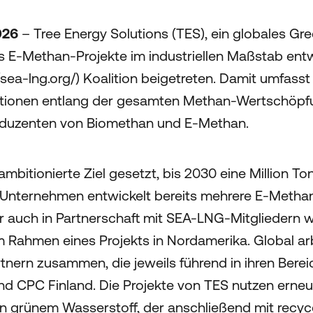
2026
– Tree Energy Solutions (TES), ein globales Gr
E-Methan-Projekte im industriellen Maßstab entwic
/sea-lng.org/) Koalition beigetreten. Damit umfas
tionen entlang der gesamten Methan-Wertschöpfu
roduzenten von Biomethan und E-Methan.
ambitionierte Ziel gesetzt, bis 2030 eine Million 
 Unternehmen entwickelt bereits mehrere E-Metha
r auch in Partnerschaft mit SEA-LNG-Mitgliedern w
 Rahmen eines Projekts in Nordamerika. Global ar
tnern zusammen, die jeweils führend in ihren Berei
d CPC Finland. Die Projekte von TES nutzen erne
n grünem Wasserstoff, der anschließend mit recy