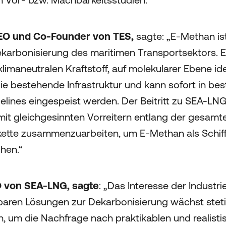
EO und Co-Founder von TES,
sagte: „E-Methan ist
ekarbonisierung des maritimen Transportsektors. E
klimaneutralen Kraftstoff, auf molekularer Ebene id
die bestehende Infrastruktur und kann sofort in be
lines eingespeist werden. Der Beitritt zu SEA-LN
it gleichgesinnten Vorreitern entlang der gesamt
tte zusammenzuarbeiten, um E-Methan als Schiffs
hen.“
 von SEA-LNG, sagte
: „Das Interesse der Industri
erbaren Lösungen zur Dekarbonisierung wächst stet
n, um die Nachfrage nach praktikablen und realist