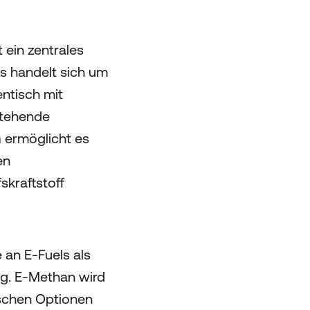
 ein zentrales
s handelt sich um
entisch mit
stehende
G ermöglicht es
en
kraftstoff
e an E-Fuels als
ig. E-Methan wird
ischen Optionen