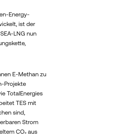
een-Energy-
kelt, ist der
st SEA-LNG nun
ngskette,
Tonnen E-Methan zu
n-Projekte
ie TotalEnergies
beitet TES mit
chen sind,
uerbaren Strom
celtem CO₂ aus