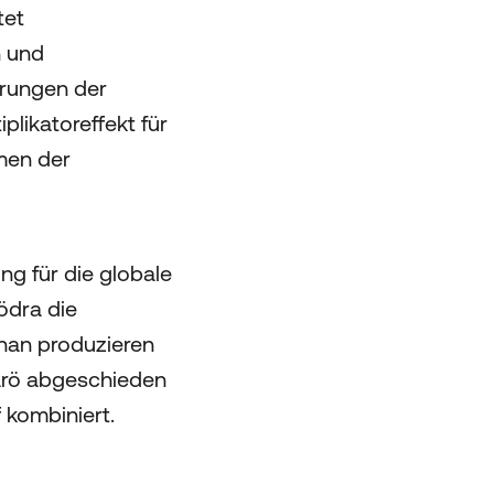
tet
n und
erungen der
plikatoreffekt für
men der
g für die globale
ödra die
than produzieren
Värö abgeschieden
 kombiniert.