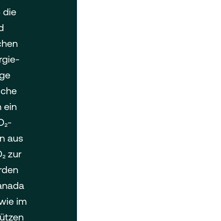
 die
d
chen
rgie-
ige
iche
 ein
O₂-
en aus
₂ zur
erden
Kanada
owie im
tützen