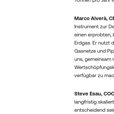
Marco Alverà, C
Instrument zur D
einen erprobten, 
Erdgas. Er nutzt 
Gasnetze und Pipe
uns, gemeinsam m
Wertschöpfungske
verfügbar zu mac
Steve Esau, COO
langfristig skali
entscheidend sei