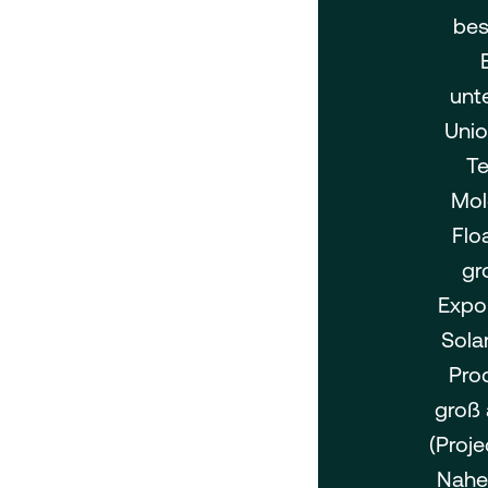
bes
unt
Unio
Te
Mol
Flo
gr
Expor
Sola
Prod
groß 
(Proje
Nahen