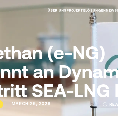
ÜBER UNS
PROJEKTE
LÖSUNGEN
NEWS
MISSION
than (e-NG)
TEAM
nnt an Dynam
tritt SEA-LNG 
MARCH 26, 2026
REA