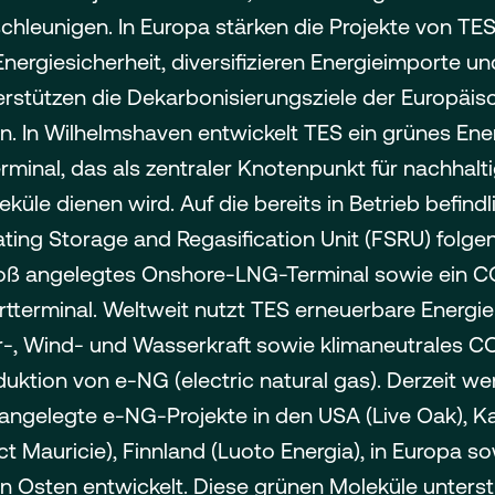
chleunigen. In Europa stärken die Projekte von TES
Energiesicherheit, diversifizieren Energieimporte un
erstützen die Dekarbonisierungsziele der Europäis
n. In Wilhelmshaven entwickelt TES ein grünes Ene
rminal, das als zentraler Knotenpunkt für nachhalt
eküle dienen wird. Auf die bereits in Betrieb befindl
ating Storage and Regasification Unit (FSRU) folgen
oß angelegtes Onshore-LNG-Terminal sowie ein C
tterminal. Weltweit nutzt TES erneuerbare Energi
r-, Wind- und Wasserkraft sowie klimaneutrales CO
uktion von e-NG (electric natural gas). Derzeit w
angelegte e-NG-Projekte in den USA (Live Oak), 
ct Mauricie), Finnland (Luoto Energia), in Europa s
 Osten entwickelt. Diese grünen Moleküle unters