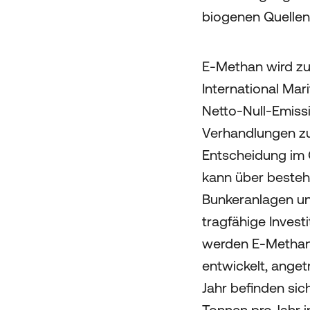
biogenen Quellen 
E-Methan wird zu
International Mar
Netto-Null-Emissi
Verhandlungen zu
Entscheidung im O
kann über besteh
Bunkeranlagen und
tragfähige Investi
werden E-Methan-
entwickelt, anget
Jahr befinden sic
Tonnen pro Jahr i