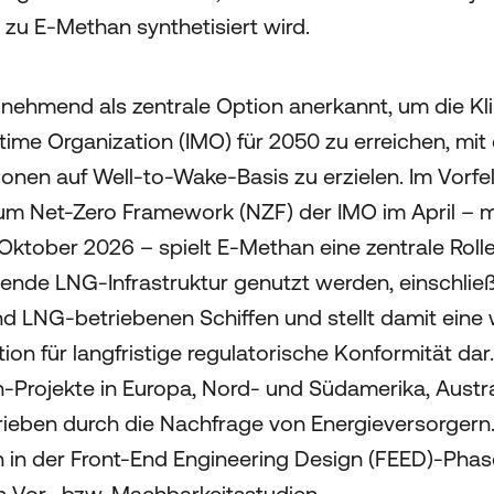
zu E-Methan synthetisiert wird.
nehmend als zentrale Option anerkannt, um die Kli
itime Organization (IMO) für 2050 zu erreichen, mit
onen auf Well-to-Wake-Basis zu erzielen. Im Vorfe
m Net-Zero Framework (NZF) der IMO im April – mit
ktober 2026 – spielt E-Methan eine zentrale Rolle.
ende LNG-Infrastruktur genutzt werden, einschließ
 LNG-betriebenen Schiffen und stellt damit eine w
tion für langfristige regulatorische Konformität dar
Projekte in Europa, Nord- und Südamerika, Austra
rieben durch die Nachfrage von Energieversorgern.
h in der Front-End Engineering Design (FEED)-Phase
n Vor- bzw. Machbarkeitsstudien.