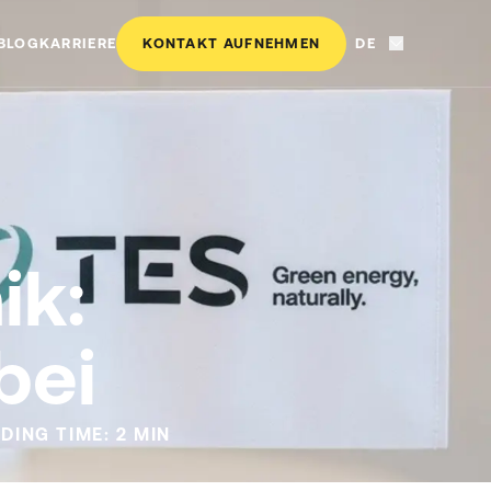
BLOG
KARRIERE
KONTAKT AUFNEHMEN
DE
ik:
bei
DING TIME:
2
MIN