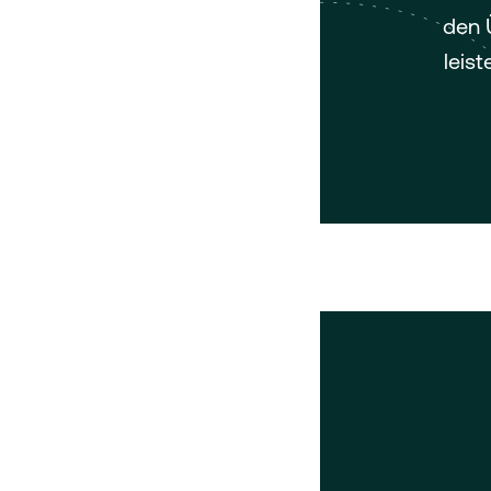
den 
leis