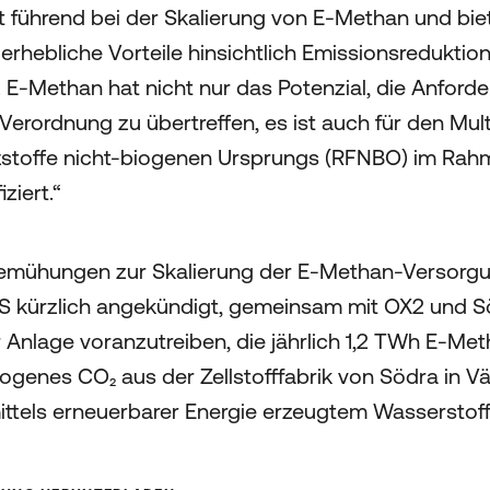
t führend bei der Skalierung von E-Methan und bie
 erhebliche Vorteile hinsichtlich Emissionsreduktio
t. E-Methan hat nicht nur das Potenzial, die Anford
erordnung zu übertreffen, es ist auch für den Multi
tstoffe nicht-biogenen Ursprungs (RFNBO) im Rah
ziert.“
mühungen zur Skalierung der E-Methan-Versorgun
TES kürzlich angekündigt, gemeinsam mit OX2 und S
 Anlage voranzutreiben, die jährlich 1,2 TWh E-Me
biogenes CO₂ aus der Zellstofffabrik von Södra in 
ittels erneuerbarer Energie erzeugtem Wasserstoff