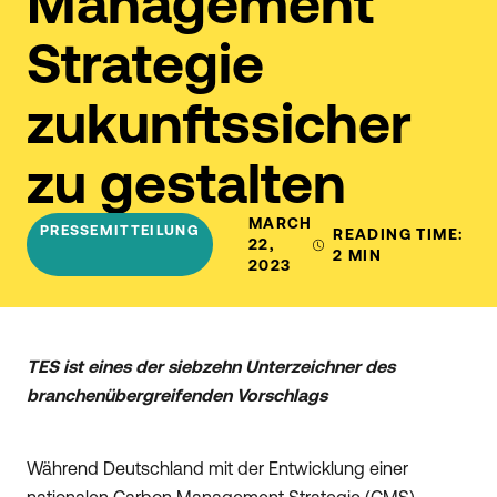
Management
Strategie
zukunftssicher
zu gestalten
MARCH
PRESSEMITTEILUNG
READING TIME:
22,
2
MIN
2023
TES ist eines der siebzehn Unterzeichner des
branchenübergreifenden Vorschlags
Während Deutschland mit der Entwicklung einer